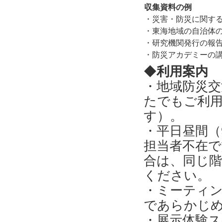
収集資料の例
・災害・防災に関す
・東海地域の自治体
・研究機関発行の報
・防災アカデミーの
◆
利用案内
・地域防災
たでもご利
す）。
・平日昼間（
担当者不在
合は、同じ階
ください。
・ミーティ
であらかじ
・展示体験