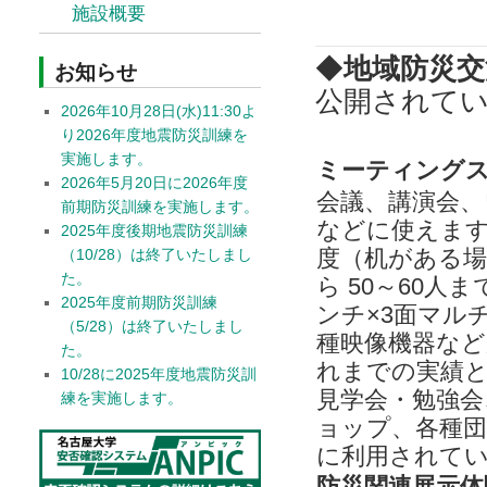
施設概要
◆
地域防災交
お知らせ
公開されて
2026年10月28日(水)11:30よ
り2026年度地震防災訓練を
実施します。
ミーティング
2026年5月20日に2026年度
会議、講演会、
前期防災訓練を実施します。
などに使えます
2025年度後期地震防災訓練
度（机がある場
（10/28）は終了いたしまし
た。
ら 50～60人ま
2025年度前期防災訓練
ンチ×3面マル
（5/28）は終了いたしまし
種映像機器な
た。
れまでの実績
10/28に2025年度地震防災訓
見学会・勉強会
練を実施します。
ョップ、各種
に利用されて
防災関連展示体